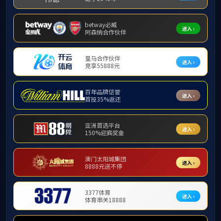
常务副部长王健，红网新媒体集团编委、理论评论中心主
活动伊始，吴波致辞。他指出，湖湘热土，赓续着红